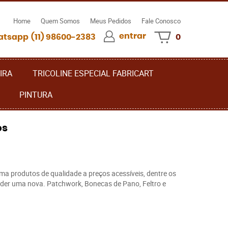
Home
Quem Somos
Meus Pedidos
Fale Conosco
entrar
(11)
98600-2383
0
IRA
TRICOLINE ESPECIAL FABRICART
PINTURA
os
ma produtos de qualidade a preços acessíveis, dentre os
ender uma nova. Patchwork, Bonecas de Pano, Feltro e