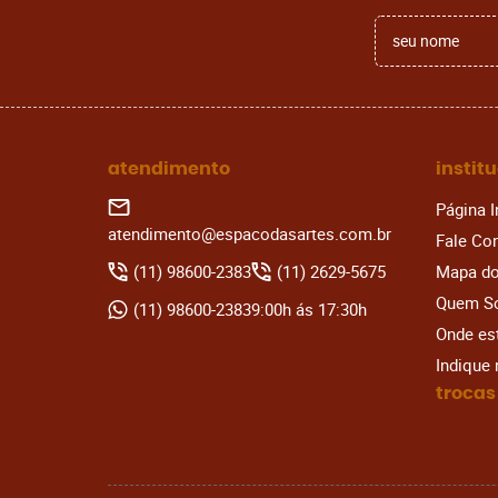
atendimento
instit
Página I
atendimento@espacodasartes.com.br
Fale Co
(11)
98600-2383
(11)
2629-5675
Mapa do
Quem S
(11)
98600-2383
9:00h ás 17:30h
Onde e
Indique
trocas