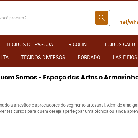
TECIDOS DE PÁSCOA
TRICOLINE
TECIDOS CALDE
HITA
TECIDOS DIVERSOS
BORDADO
LÃS E FIOS
uem Somos - Espaço das Artes e Armarinh
cionado a artesãos e apreciadores do segmento artesanal. Além de uma ga
iferentes cursos para quem deseja aperfeiçoar uma técnica ou ainda apr