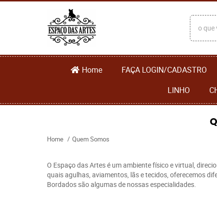
Home
FAÇA LOGIN/CADASTRO
LINHO
C
Q
Home
Quem Somos
O Espaço das Artes é um ambiente físico e virtual, dire
quais agulhas, aviamentos, lãs e tecidos, oferecemos d
Bordados são algumas de nossas especialidades.