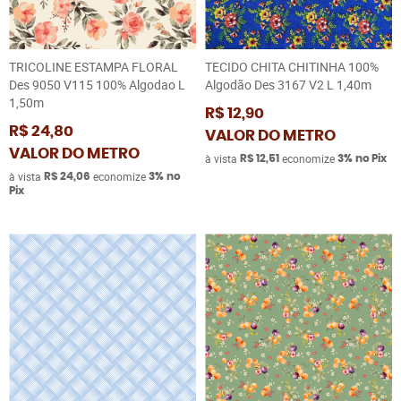
TRICOLINE ESTAMPA FLORAL
TECIDO CHITA CHITINHA 100%
Des 9050 V115 100% Algodao L
Algodão Des 3167 V2 L 1,40m
1,50m
R$ 12,90
R$ 24,80
VALOR DO METRO
VALOR DO METRO
à vista
economize
R$ 12,51
3%
no Pix
à vista
economize
R$ 24,06
3%
no
Pix