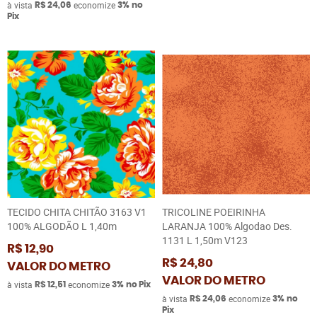
à vista
economize
R$ 24,06
3%
no
Pix
TECIDO CHITA CHITÃO 3163 V1
TRICOLINE POEIRINHA
100% ALGODÃO L 1,40m
LARANJA 100% Algodao Des.
1131 L 1,50m V123
R$ 12,90
R$ 24,80
VALOR DO METRO
VALOR DO METRO
à vista
economize
R$ 12,51
3%
no Pix
à vista
economize
R$ 24,06
3%
no
Pix