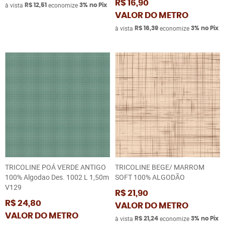
R$ 16,90
à vista
economize
R$ 12,51
3%
no Pix
VALOR DO METRO
à vista
economize
R$ 16,39
3%
no Pix
TRICOLINE POÁ VERDE ANTIGO
TRICOLINE BEGE/ MARROM
100% Algodao Des. 1002 L 1,50m
SOFT 100% ALGODÃO
V129
R$ 21,90
R$ 24,80
VALOR DO METRO
VALOR DO METRO
à vista
economize
R$ 21,24
3%
no Pix