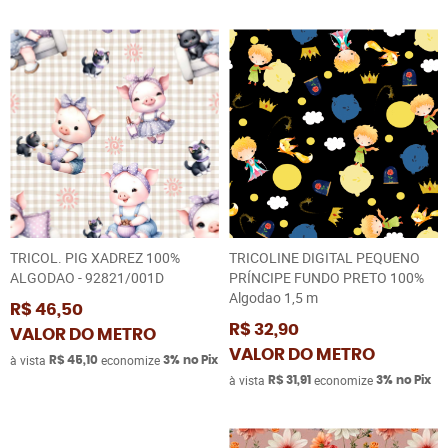
TRICOL. PIG XADREZ 100%
TRICOLINE DIGITAL PEQUENO
ALGODAO - 92821/001D
PRÍNCIPE FUNDO PRETO 100%
Algodao 1,5 m
R$ 46,50
R$ 32,90
VALOR DO METRO
VALOR DO METRO
à vista
economize
R$ 45,10
3%
no Pix
à vista
economize
R$ 31,91
3%
no Pix