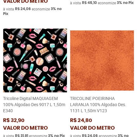
VALOR DO METRO
à vista
economize
R$ 45,10
3%
no Pix
à vista
economize
R$ 24,06
3%
no
Pix
Tricoline Digital MAQUIAGEM
TRICOLINE POEIRINHA
100% Algodao Des 9017 L 1,50m
LARANJA 100% Algodao Des.
E340
1131 L 1,50m V123
R$ 32,90
R$ 24,80
VALOR DO METRO
VALOR DO METRO
à vista
economize
à vista
economize
R$ 31,91
3%
no Pix
R$ 24,06
3%
no