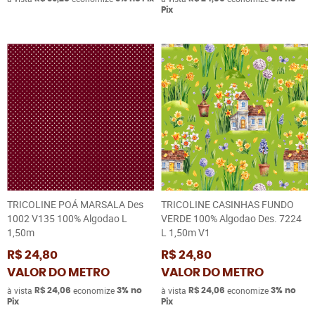
Pix
TRICOLINE POÁ MARSALA Des
TRICOLINE CASINHAS FUNDO
1002 V135 100% Algodao L
VERDE 100% Algodao Des. 7224
1,50m
L 1,50m V1
R$ 24,80
R$ 24,80
VALOR DO METRO
VALOR DO METRO
à vista
economize
à vista
economize
R$ 24,06
3%
no
R$ 24,06
3%
no
Pix
Pix