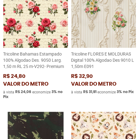
Tricoline Bahamas Estampado
Tricoline FLORES E MOLDURAS
100% Algodao Des. 9050 Larg.
Digital 100% Algodao Des 9010 L
1,50 m RL 25 m-V292- Premium
1,50m E091
R$ 24,80
R$ 32,90
VALOR DO METRO
VALOR DO METRO
à vista
economize
à vista
economize
R$ 24,06
3%
no
R$ 31,91
3%
no Pix
Pix