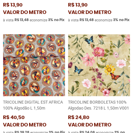
R$ 13,90
R$ 13,90
VALOR DO METRO
VALOR DO METRO
à vista
economize
à vista
economize
R$ 13,48
3%
no Pix
R$ 13,48
3%
no Pix
TRICOLINE DIGITAL EST AFRICA
TRICOLINE BORBOLETAS 100%
100% Algodão L 1,50m
Algodao Des. 7218 L 1,50m V001
R$ 40,50
R$ 24,80
VALOR DO METRO
VALOR DO METRO
à vista
economize
à vista
economize
R$ 39,28
3%
no Pix
R$ 24,06
3%
no