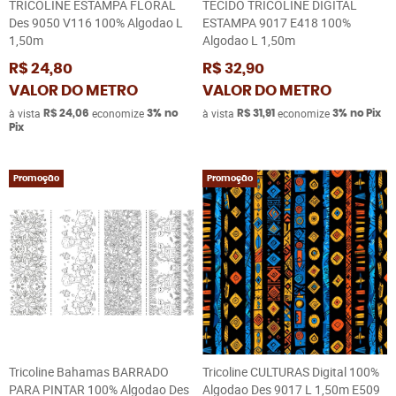
TRICOLINE ESTAMPA FLORAL
TECIDO TRICOLINE DIGITAL
Des 9050 V116 100% Algodao L
ESTAMPA 9017 E418 100%
1,50m
Algodao L 1,50m
R$ 24,80
R$ 32,90
VALOR DO METRO
VALOR DO METRO
à vista
economize
à vista
economize
R$ 24,06
3%
no
R$ 31,91
3%
no Pix
Pix
Promoção
Promoção
Tricoline Bahamas BARRADO
Tricoline CULTURAS Digital 100%
PARA PINTAR 100% Algodao Des
Algodao Des 9017 L 1,50m E509