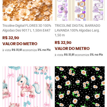
Tricoline Digital FLORES 3D 100%
TRICOLINE DIGITAL BARRADO
Algodao Des 9017 L 1,50m E447
LAVANDA 100% Algodao Larg.
1,50 m
R$ 32,90
R$ 32,90
VALOR DO METRO
VALOR DO METRO
à vista
economize
R$ 31,91
3%
no Pix
à vista
economize
R$ 31,91
3%
no Pix