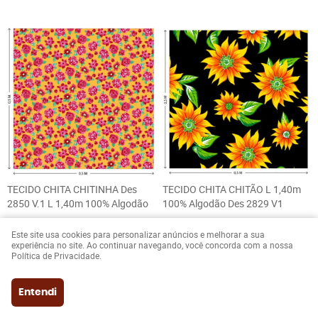
TECIDO CHITA CHITINHA Des
TECIDO CHITA CHITÃO L 1,40m
2850 V.1 L 1,40m 100% Algodão
100% Algodão Des 2829 V1
R$ 12,90
R$ 12,90
Este site usa cookies para personalizar anúncios e melhorar a sua
VALOR DO METRO
VALOR DO METRO
experiência no site. Ao continuar navegando, você concorda com a nossa
Política de Privacidade.
à vista
economize
à vista
economize
R$ 12,51
3%
no Pix
R$ 12,51
3%
no Pix
Entendi