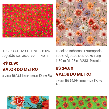
TECIDO CHITA CHITINHA 100%
Tricoline Bahamas Estampado
Algodão Des 3027 V2 L 1,40m
100% Algodao Des. 9050 Larg.
1,50 m RL 25 m-V283- Premium
R$ 12,90
R$ 24,80
VALOR DO METRO
VALOR DO METRO
à vista
economize
R$ 12,51
3%
no Pix
à vista
economize
R$ 24,06
3%
no
Pix