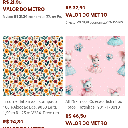
R$ 21,90
R$ 32,90
VALOR DO METRO
VALOR DO METRO
à vista
economize
R$ 21,24
3%
no Pix
à vista
economize
R$ 31,91
3%
no Pix
Tricoline Bahamas Estampado
AB25 - Tricol. Colecao Bichinhos
100% Algodao Des. 9050 Larg.
Fofos - Ratinhas - 93171/001D
1,50 m RL 25 m-V284- Premium
R$ 46,50
R$ 24,80
VALOR DO METRO