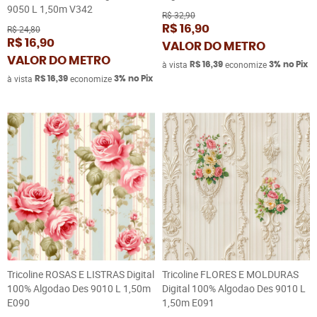
9050 L 1,50m V342
R$ 32,90
R$ 16,90
R$ 24,80
R$ 16,90
VALOR DO METRO
VALOR DO METRO
à vista
economize
R$ 16,39
3%
no Pix
à vista
economize
R$ 16,39
3%
no Pix
Tricoline ROSAS E LISTRAS Digital
Tricoline FLORES E MOLDURAS
100% Algodao Des 9010 L 1,50m
Digital 100% Algodao Des 9010 L
E090
1,50m E091