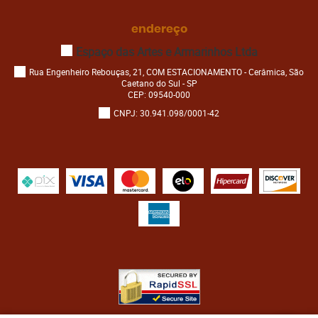
endereço
Espaço das Artes e Armarinhos Ltda
Rua Engenheiro Rebouças, 21, COM ESTACIONAMENTO
-
Cerâmica, São
Caetano do Sul
-
SP
CEP: 09540-000
CNPJ: 30.941.098/0001-42