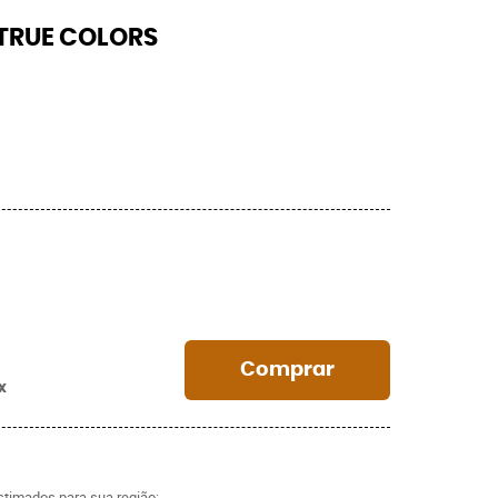
 TRUE COLORS
Comprar
x
estimados para sua região: