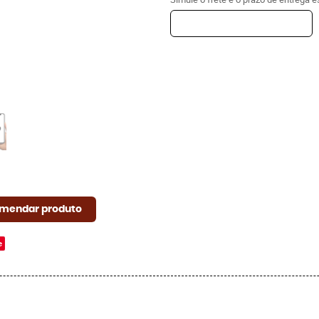
mendar produto
e