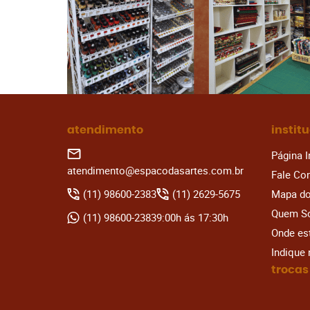
atendimento
instit
Página I
atendimento@espacodasartes.com.br
Fale Co
(11)
98600-2383
(11)
2629-5675
Mapa do
Quem S
(11)
98600-2383
9:00h ás 17:30h
Onde e
Indique
trocas