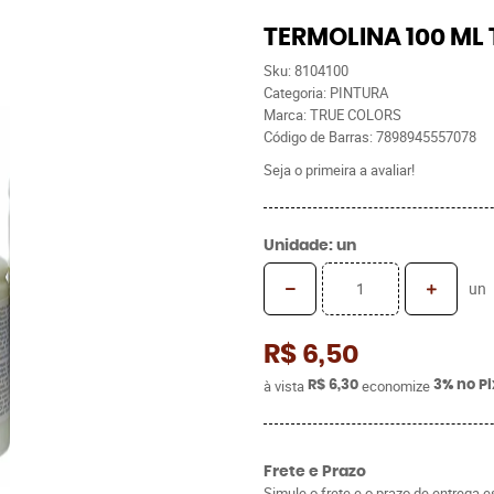
TERMOLINA 100 ML
Sku:
8104100
Categoria:
PINTURA
Marca:
TRUE COLORS
Código de Barras:
7898945557078
Seja o primeira a avaliar!
Unidade: un
un
R$ 6,50
à vista
economize
R$ 6,30
3%
no Pi
Frete e Prazo
Simule o frete e o prazo de entrega 