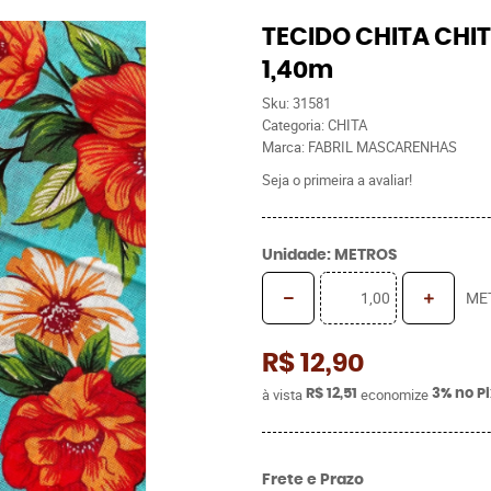
TECIDO CHITA CHIT
1,40m
Sku:
31581
Categoria:
CHITA
Marca:
FABRIL MASCARENHAS
Seja o primeira a avaliar!
Unidade: METROS
ME
R$ 12,90
à vista
economize
R$ 12,51
3%
no P
Frete e Prazo