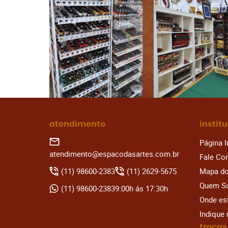
atendimento
instit
Página I
atendimento@espacodasartes.com.br
Fale Co
(11)
98600-2383
(11)
2629-5675
Mapa do
Quem S
(11)
98600-2383
9:00h ás 17:30h
Onde e
Indique
trocas