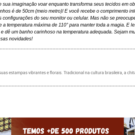
e sua imaginação voar enquanto transforma seus tecidos em obr
onhos é de 50cm (meio metro)! E você recebe o comprimento int
 configurações do seu monitor ou celular. Mas não se preocupe,
e a temperatura máxima de 110° para manter toda a magia. E le
e e dê um banho carinhoso na temperatura adequada. Sejam mui
ssas novidades!
s estampas vibrantes e florais. Tradicional na cultura brasileira, a chita