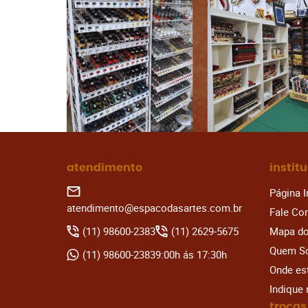
atendimento
instit
Página I
atendimento@espacodasartes.com.br
Fale Co
(11)
98600-2383
(11)
2629-5675
Mapa do
Quem S
(11)
98600-2383
9:00h ás 17:30h
Onde e
Indique
trocas