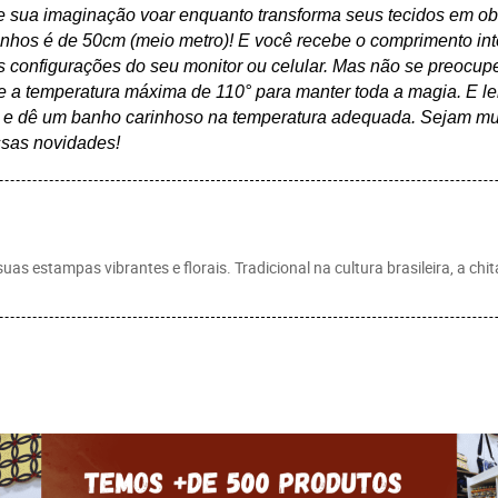
e sua imaginação voar enquanto transforma seus tecidos em obr
onhos é de 50cm (meio metro)! E você recebe o comprimento int
 configurações do seu monitor ou celular. Mas não se preocupe,
e a temperatura máxima de 110° para manter toda a magia. E le
e e dê um banho carinhoso na temperatura adequada. Sejam mui
ssas novidades!
s estampas vibrantes e florais. Tradicional na cultura brasileira, a chita