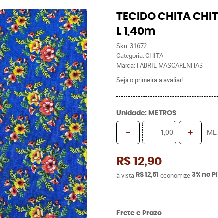
TECIDO CHITA CHIT
L 1,40m
Sku:
31672
Categoria:
CHITA
Marca:
FABRIL MASCARENHAS
Seja o primeira a avaliar!
Unidade: METROS
ME
R$ 12,90
à vista
economize
R$ 12,51
3%
no P
Frete e Prazo