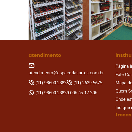
atendimento
instit
Página I
atendimento@espacodasartes.com.br
Fale Co
(11)
98600-2383
(11)
2629-5675
Mapa do
Quem S
(11)
98600-2383
9:00h ás 17:30h
Onde e
Indique
trocas