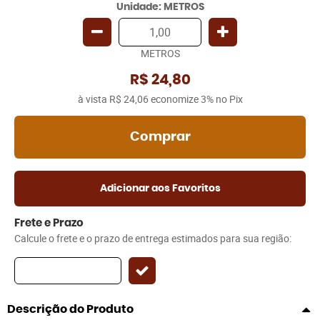
Unidade: METROS
METROS
R$ 24,80
à vista
R$ 24,06
economize
3%
no Pix
Comprar
Adicionar aos Favoritos
Frete e Prazo
Calcule o frete e o prazo de entrega estimados para sua região:
Descrição do Produto