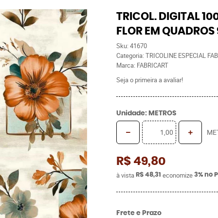
TRICOL. DIGITAL 
FLOR EM QUADROS 
Sku:
41670
Categoria:
TRICOLINE ESPECIAL FA
Marca:
FABRICART
Seja o primeira a avaliar!
Unidade: METROS
ME
R$ 49,80
à vista
economize
R$ 48,31
3%
no P
Frete e Prazo