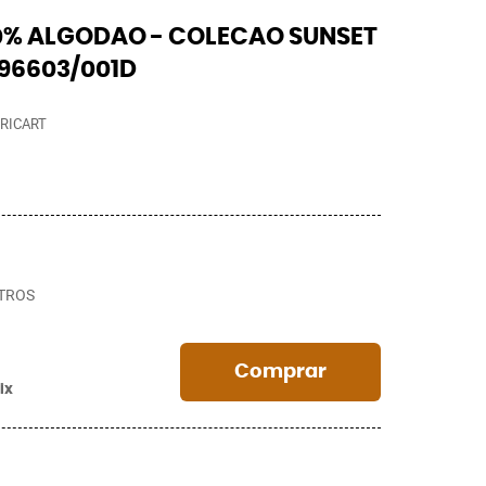
100% ALGODAO - COLECAO SUNSET
96603/001D
BRICART
TROS
Comprar
ix