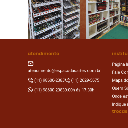
atendimento
instit
Página I
atendimento@espacodasartes.com.br
Fale Co
(11)
98600-2383
(11)
2629-5675
Mapa do
Quem S
(11)
98600-2383
9:00h ás 17:30h
Onde e
Indique
trocas