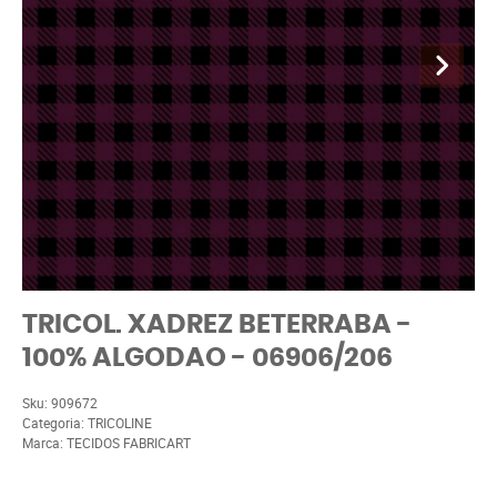
TRICOL. XADREZ BETERRABA -
100% ALGODAO - 06906/206
Sku:
909672
Categoria:
TRICOLINE
Marca:
TECIDOS FABRICART