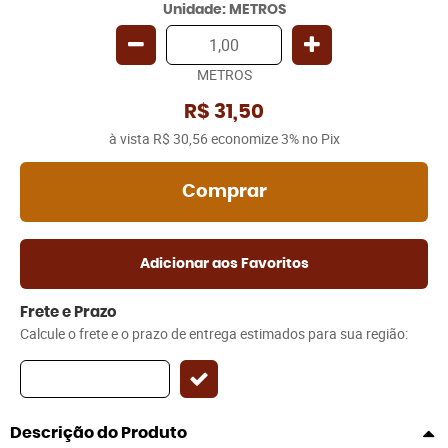
Unidade: METROS
METROS
R$ 31,50
à vista
R$ 30,56
economize
3%
no Pix
Comprar
Adicionar aos Favoritos
Frete e Prazo
Calcule o frete e o prazo de entrega estimados para sua região:
Descrição do Produto