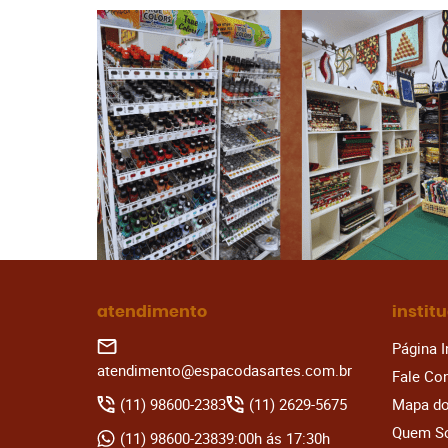
atendimento
instit
Página I
atendimento@espacodasartes.com.br
Fale Co
(11)
98600-2383
(11)
2629-5675
Mapa do
Quem S
(11)
98600-2383
9:00h ás 17:30h