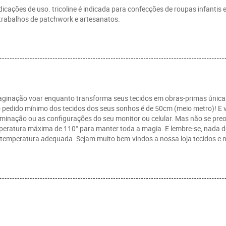
cações de uso. tricoline é indicada para confecções de roupas infantis e
trabalhos de patchwork e artesanatos.
imaginação voar enquanto transforma seus tecidos em obras-primas única
a, o pedido mínimo dos tecidos dos seus sonhos é de 50cm (meio metro)! E
minação ou as configurações do seu monitor ou celular. Mas não se preoc
eratura máxima de 110° para manter toda a magia. E lembre-se, nada de 
emperatura adequada. Sejam muito bem-vindos a nossa loja tecidos e no