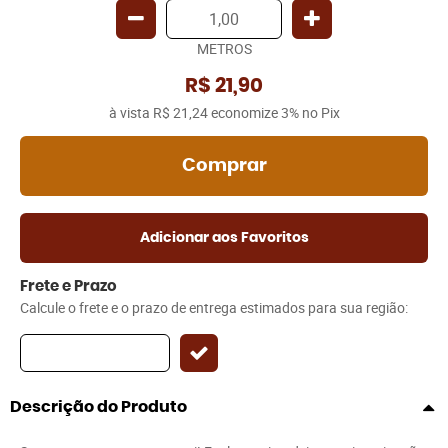
METROS
R$ 21,90
à vista
R$ 21,24
economize
3%
no Pix
Comprar
Adicionar aos Favoritos
Frete e Prazo
Calcule o frete e o prazo de entrega estimados para sua região:
Descrição do Produto