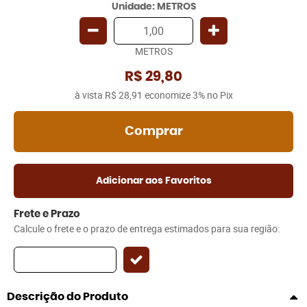
Unidade: METROS
METROS
R$ 29,80
à vista
R$ 28,91
economize
3%
no Pix
Comprar
Adicionar aos Favoritos
Frete e Prazo
Calcule o frete e o prazo de entrega estimados para sua região:
Descrição do Produto