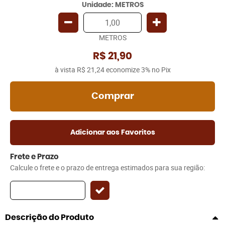
Unidade: METROS
METROS
R$ 21,90
à vista
R$ 21,24
economize
3%
no Pix
Comprar
Adicionar aos Favoritos
Frete e Prazo
Calcule o frete e o prazo de entrega estimados para sua região:
Descrição do Produto