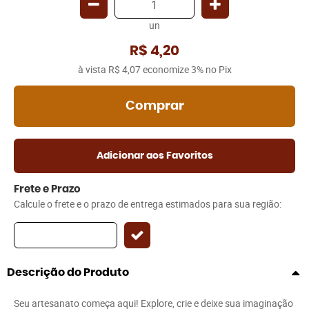
un
R$ 4,20
à vista
R$ 4,07
economize
3%
no Pix
Comprar
Adicionar aos Favoritos
Frete e Prazo
Calcule o frete e o prazo de entrega estimados para sua região:
Descrição do Produto
Seu artesanato começa aqui! Explore, crie e deixe sua imaginação