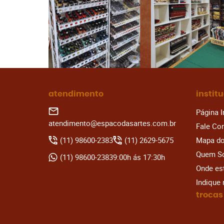
atendimento
instit
Página I
atendimento@espacodasartes.com.br
Fale Co
(11)
98600-2383
(11)
2629-5675
Mapa do
Quem S
(11)
98600-2383
9:00h ás 17:30h
Onde e
Indique
trocas